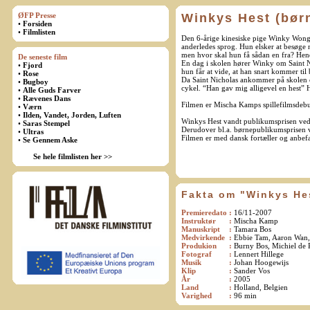
ØFP Presse
Winkys Hest (bør
•
Forsiden
•
Filmlisten
Den 6-årige kinesiske pige Winky Wong fly
anderledes sprog. Hun elsker at besøge 
men hvor skal hun få sådan en fra? Hende
De seneste film
En dag i skolen hører Winky om Saint N
•
Fjord
hun får at vide, at han snart kommer til
•
Rose
Da Saint Nicholas ankommer på skolen og
•
Bugboy
cykel. “Han gav mig alligevel en hest”
•
Alle Guds Farver
•
Rævenes Dans
Filmen er Mischa Kamps spillefilmsdebu
•
Værn
•
Ilden, Vandet, Jorden, Luften
Winkys Hest vandt publikumsprisen ved 
•
Saras Stempel
Derudover bl.a. børnepublikumsprisen v
•
Ultras
Filmen er med dansk fortæller og anbefal
•
Se Gennem Aske
Se hele filmlisten her >>
Fakta om "Winkys Hes
Premieredato
:
16/11-2007
Instruktør
:
Mischa Kamp
Manuskript
:
Tamara Bos
Medvirkende
:
Ebbie Tam, Aaron Wan
Produkion
:
Burny Bos, Michiel de 
Fotograf
:
Lennert Hillege
Musik
:
Johan Hoogewijs
Klip
:
Sander Vos
År
:
2005
Land
:
Holland, Belgien
Varighed
:
96 min