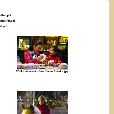
Hest.pdf
HestPR.pdf
61.pdf
Winky en moeder-Foto Victor Arnolds.jpg