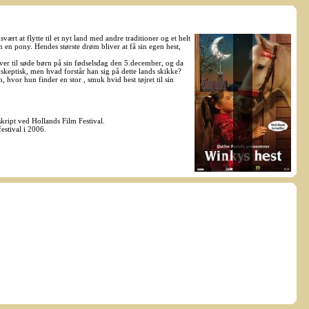
ært at flytte til et nyt land med andre traditioner og et helt
 en pony. Hendes største drøm bliver at få sin egen hest,
r til søde børn på sin fødselsdag den 5.december, og da
 skeptisk, men hvad forstår han sig på dette lands skikke?
hvor hun finder en stor , smuk hvid hest tøjret til sin
ript ved Hollands Film Festival.
stival i 2006.