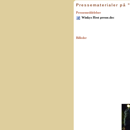
Pressematerialer på 
Pressemeddelelser
Winkys Hest presse.doc
Billeder