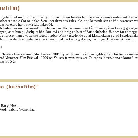
nefilm)
tter med sin mor til en lille by i Holland, hvor hendes far driver en kinesisk restaurant. Det er sv
naboerne tante Cor og onkel Siem, der driver en rideskole, og i begyndelsen er Winkys eneste ven
s forældre har i hvert fald ikke råd.
icholas, der minder meget om julemanden. Han kommer hvert år ridende på en hest og giver gave
 byen, aner hun pludselig et håb: hun må ønske sig en hest af Saint Nicholas. Hendes far er meget
 forærer hende et stykke legetøj, løber Winky grædende ud af klasselokalet og ud i skolegården, 
 Hun rider den hjem uden at vide noget om al det kaos og drama, der følger i hælene på dem….
t.
Flanders International Film Festival 2005 og vandt samme år den Gyldne Kalv for bedste manusk
ed München Film Festival i 2006 og Voksen juryens pris ved Chicagos Internationale børnefilmfe
es fra 5 år.
t (børnefilm)"
, Hanyi Han
Rooij, Sabine Veenendaal