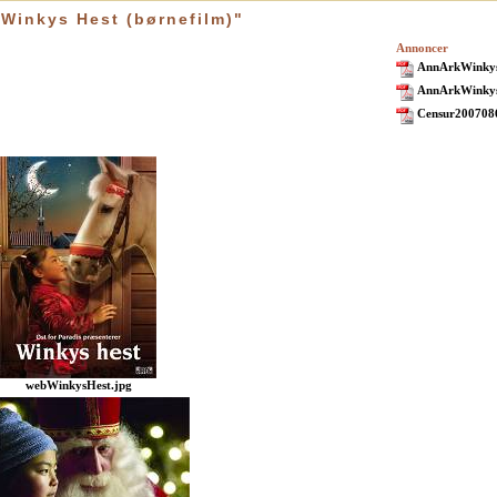
"Winkys Hest (børnefilm)"
Annoncer
AnnArkWinkys
AnnArkWinkys
Censur200708
webWinkysHest.jpg