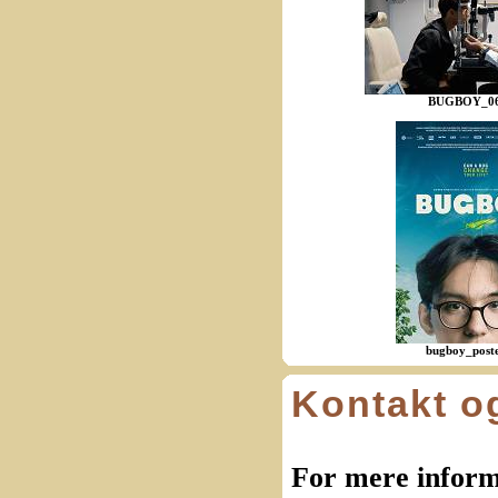
BUGBOY_06
bugboy_poste
Kontakt o
For mere informa