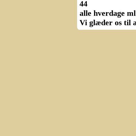
44
alle hverdage ml
Vi glæder os til 