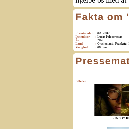
hjælpe os med at 
Fakta om
Premieredato
:
8/10-2026
Instruktør
:
Lucas Paleocrassas
År
:
2026
Land
:
Grækenland, Frankrig,
Varighed
:
88 min
Pressemat
Billeder
BUGBOY 00