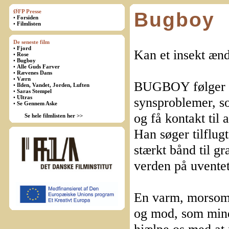
ØFP Presse
Bugboy
•
Forsiden
•
Filmlisten
De seneste film
•
Fjord
Kan et insekt ænd
•
Rose
•
Bugboy
•
Alle Guds Farver
•
Rævenes Dans
•
Værn
BUGBOY følger G
•
Ilden, Vandet, Jorden, Luften
•
Saras Stempel
•
Ultras
synsproblemer, s
•
Se Gennem Aske
og få kontakt til 
Se hele filmlisten her >>
Han søger tilflugt
stærkt bånd til g
verden på uventet
En varm, morsom 
og mod, som mind