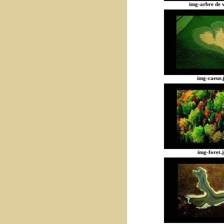
img-arbre de v
img-caeur.
img-foret.