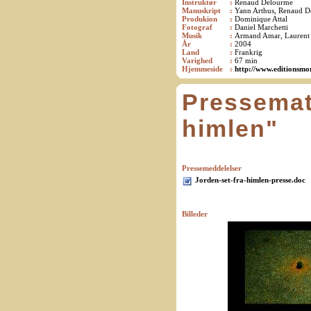
Instruktør
:
Renaud Delourme
Manuskript
:
Yann Arthus, Renaud 
Produkion
:
Dominique Attal
Fotograf
:
Daniel Marchetti
Musik
:
Armand Amar, Laurent
År
:
2004
Land
:
Frankrig
Varighed
:
67 min
Hjemmeside
:
http://www.editionsmon
Pressemate
himlen"
Pressemeddelelser
Jorden-set-fra-himlen-presse.doc
Billeder