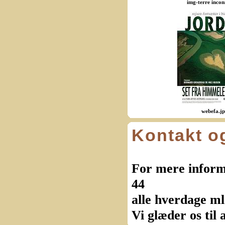
img-terre incon
webefa.j
Kontakt o
For mere informa
44
alle hverdage ml
Vi glæder os til 