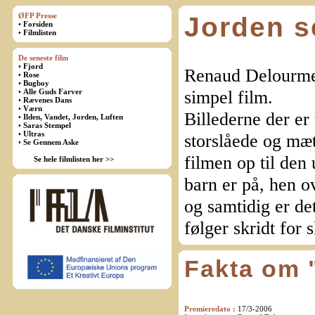
ØFP Presse
Jorden s
•
Forsiden
•
Filmlisten
De seneste film
•
Fjord
Renaud Delourme 
•
Rose
•
Bugboy
simpel film.
•
Alle Guds Farver
•
Rævenes Dans
•
Værn
Billederne der er
•
Ilden, Vandet, Jorden, Luften
•
Saras Stempel
•
Ultras
storslåede og mæt
•
Se Gennem Aske
filmen op til den
Se hele filmlisten her >>
barn er på, hen o
og samtidig er det
følger skridt for
Fakta om 
Premieredato
:
17/3-2006