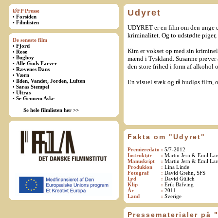
ØFP Presse
Udyret
•
Forsiden
•
Filmlisten
UDYRET er en film om den unge und
kriminalitet. Og to udstødte piger
De seneste film
•
Fjord
Kim er vokset op med sin kriminell
•
Rose
•
Bugboy
mænd i Tyskland. Susanne prøver at
•
Alle Guds Farver
den store frihed i form af alkohol 
•
Rævenes Dans
•
Værn
•
Ilden, Vandet, Jorden, Luften
En visuel stæk og rå hudløs film, 
•
Saras Stempel
•
Ultras
•
Se Gennem Aske
Se hele filmlisten her >>
Fakta om "Udyret"
Premieredato
:
5/7-2012
Instruktør
:
Martin Jern & Emil Lar
Manuskript
:
Martin Jern & Emil Lar
Produkion
:
Lina Linde
Fotograf
:
David Grehn, SFS
Lyd
:
David Gülich
Klip
:
Erik Bäfving
År
:
2011
Land
:
Sverige
Pressematerialer på 