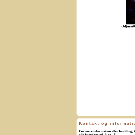
Odjuret0
Kontakt og informati
For mere information eller bestilling,
alle hverdage ml. 9 og 15.