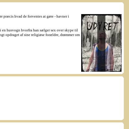
 præcis hvad de forventes at gøre - havner i
 i en husvogn hvorfra han sælger sex over skype til
engt opdraget af sine religiøse forældre, drømmer om