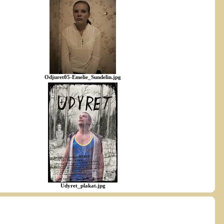
Odjuret05-Emelie_Sundelin.jpg
Udyret_plakat.jpg