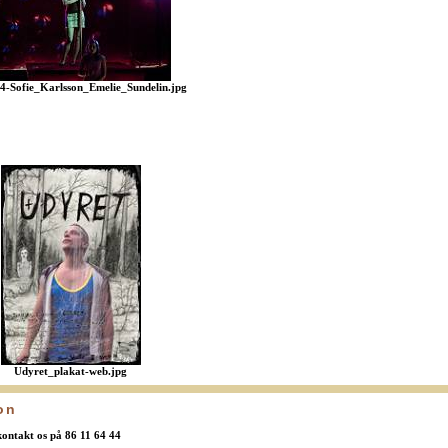
4-Sofie_Karlsson_Emelie_Sundelin.jpg
Udyret_plakat-web.jpg
on
 kontakt os på 86 11 64 44