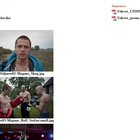
Annoncer
Udyret_CITAT
fer.doc
Udyret_presse
Odjuret01-Magnus_Skog.jpg
et03-Magnus_Rolf_Stefan-small.jpg