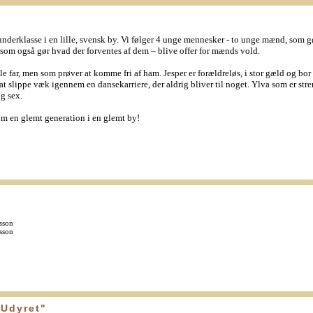
erklasse i en lille, svensk by. Vi følger 4 unge mennesker - to unge mænd, som gør
, som også gør hvad der forventes af dem – blive offer for mænds vold.
e far, men som prøver at komme fri af ham. Jesper er forældreløs, i stor gæld og bor
 slippe væk igennem en dansekarriere, der aldrig bliver til noget. Ylva som er str
og sex.
om en glemt generation i en glemt by!
sson
sson
"Udyret"