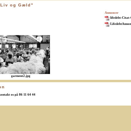
"Liv og Gæld"
Annoncer
lifedebt-Citat
LifedebtAnno
garment2.jpg
on
 kontakt os på 86 11 64 44