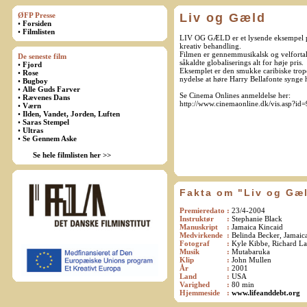
ØFP Presse
Liv og Gæld
•
Forsiden
•
Filmlisten
LIV OG GÆLD er et lysende eksempel på,
kreativ behandling.
Filmen er gennemmusikalsk og velfortal
De seneste film
såkaldte globaliserings alt for høje pris.
•
Fjord
Eksemplet er den smukke caribiske tropeø
•
Rose
nydelse at høre Harry Bellafonte synge 
•
Bugboy
•
Alle Guds Farver
Se Cinema Onlines anmeldelse her:
•
Rævenes Dans
http://www.cinemaonline.dk/vis.asp?id
•
Værn
•
Ilden, Vandet, Jorden, Luften
•
Saras Stempel
•
Ultras
•
Se Gennem Aske
Se hele filmlisten her >>
Fakta om "Liv og Gæ
Premieredato
:
23/4-2004
Instruktør
:
Stephanie Black
Manuskript
:
Jamaica Kincaid
Medvirkende
:
Belinda Becker, Jamaic
Fotograf
:
Kyle Kibbe, Richard L
Musik
:
Mutabaruka
Klip
:
John Mullen
År
:
2001
Land
:
USA
Varighed
:
80 min
Hjemmeside
:
www.lifeanddebt.org