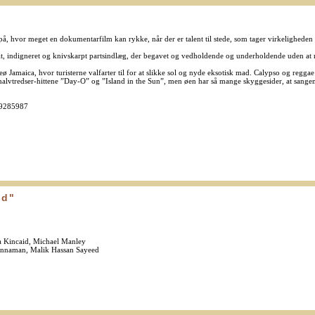
 hvor meget en dokumentarfilm kan rykke, når der er talent til stede, som tager virkeligheden
t, indigneret og knivskarpt partsindlæg, der begavet og vedholdende og underholdende uden at 
 Jamaica, hvor turisterne valfarter til for at slikke sol og nyde eksotisk mad. Calypso og reggae
halvtredser-hittene ”Day-O” og ”Island in the Sun”, men øen har så mange skyggesider, at sangen
=9285987
ld"
a Kincaid, Michael Manley
annaman, Malik Hassan Sayeed