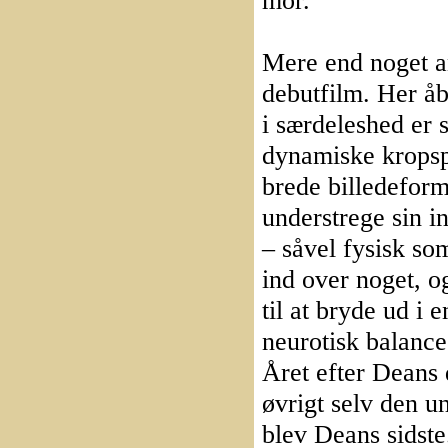
mor.
Mere end noget 
debutfilm. Her åb
i særdeleshed er 
dynamiske kropspr
brede billedeforma
understrege sin i
– såvel fysisk so
ind over noget, o
til at bryde ud i 
neurotisk balanc
Året efter Deans 
øvrigt selv den 
blev Deans sidst