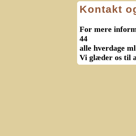
Kontakt o
For mere informa
44
alle hverdage ml
Vi glæder os til 