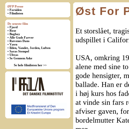
ØFP Presse
Øst For 
•
Forsiden
•
Filmlisten
De seneste film
•
Fjord
Et storslået, tra
•
Rose
•
Bugboy
udspillet i Califo
•
Alle Guds Farver
•
Rævenes Dans
•
Værn
•
Ilden, Vandet, Jorden, Luften
•
Saras Stempel
•
Ultras
USA, omkring 19
•
Se Gennem Aske
alene med sine to
Se hele filmlisten her >>
gode hensigter, me
ballade. Han er d
i høj kurs hos fa
at vinde sin fars
afviser gaven, fo
bordelmutter Kat