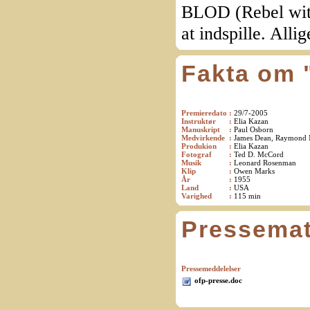
BLOD (Rebel with
at indspille. Alli
Fakta om 
Premieredato
:
29/7-2005
Instruktør
:
Elia Kazan
Manuskript
:
Paul Osborn
Medvirkende
:
James Dean, Raymond Mas
Produkion
:
Elia Kazan
Fotograf
:
Ted D. McCord
Musik
:
Leonard Rosenman
Klip
:
Owen Marks
År
:
1955
Land
:
USA
Varighed
:
115 min
Pressemat
Pressemeddelelser
ofp-presse.doc